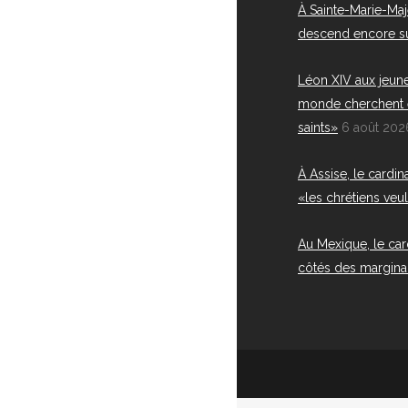
À Sainte-Marie-Maj
descend encore s
Léon XIV aux jeune
monde cherchent 
saints»
6 août 202
À Assise, le cardin
«les chrétiens veul
Au Mexique, le card
côtés des margina