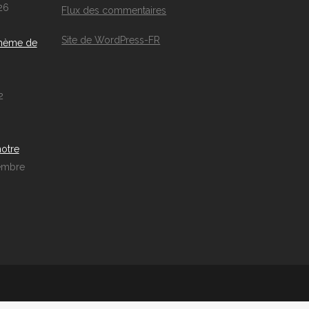
26
Flux des commentaires
Site de WordPress-FR
thème de
2
notre
embre