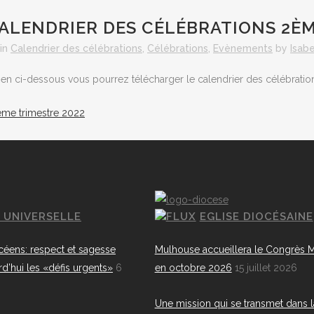
ALENDRIER DES CÉLÉBRATIONS 2ÈM
in
Calendrier des célébrations
,
Célébrations
,
Evènements
by
Isab
lien ci-dessous vous pourrez télécharger le calendrier des célébrations
me trimestre 2022
E UNIVERSELLE
EGLISE DIOCÉSAINE
céens: respect et sagesse
Mulhouse accueillera le Congrès M
rd’hui les «défis urgents»
6
en octobre 2026
15 juillet 2026
Une mission qui se transmet dans l