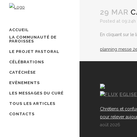
29 MAR
C
Posted at 09:24h
ACCUEIL
En cliquant sur le 
LA COMMUNAUTÉ DE
PAROISSES
planning messe 2e
LE PROJET PASTORAL
CÉLÉBRATIONS
CATÉCHÈSE
EVÈNEMENTS
LES MESSAGES DU CURÉ
EGLIS
TOUS LES ARTICLES
Chrétiens et confu
CONTACTS
pour relever aujou
août 2026