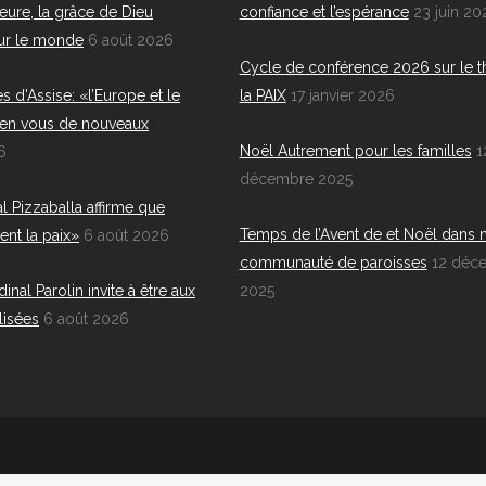
eure, la grâce de Dieu
confiance et l’espérance
23 juin 20
ur le monde
6 août 2026
Cycle de conférence 2026 sur le 
s d'Assise: «l’Europe et le
la PAIX
17 janvier 2026
en vous de nouveaux
Noël Autrement pour les familles
1
6
décembre 2025
al Pizzaballa affirme que
Temps de l’Avent de et Noël dans 
ent la paix»
6 août 2026
communauté de paroisses
12 déc
inal Parolin invite à être aux
2025
lisées
6 août 2026