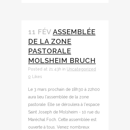
11 FÉV
ASSEMBLÉE
DE LA ZONE
PASTORALE
MOLSHEIM BRUCH
Posted at 21:43h
in
Uncategorized
0
Likes
Le 3 mars prochain de 18h30 à 22h00
aura lieu l'assemblée de la zone
pastorale. Elle se déroulera à l'espace
Saint Joseph de Molsheim - 10 rue du
Maréchal Foch. Cette assemblée est
ouverte à tous. Venez nombreux