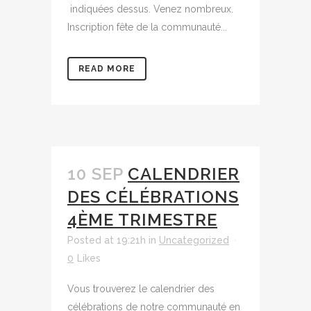
indiquées dessus. Venez nombreux.
Inscription fête de la communauté...
READ MORE
10 SEP
CALENDRIER
DES CÉLÉBRATIONS
4ÈME TRIMESTRE
Posted at 19:21h
in
Uncategorized
0
Likes
Vous trouverez le calendrier des
célébrations de notre communauté en