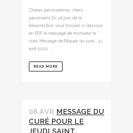
Chères paroissiennes, chers
paroissiens En ce jour de la
Résurrection, vous trouvez ci-dessous
en PDF le message de monsieur le
curé. Message de Pâques du curé - 12
avril 2020 ...
READ MORE
08 AVR
MESSAGE DU
CURÉ POUR LE
JEUDI SAINT