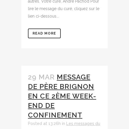
autres. Votre curé, André Pachod Pour
lire le message du curé, cliquez sur le
lien ci-dessous...
READ MORE
29 MAR
MESSAGE
DE PÈRE BRIGNON
EN CE 2ÈME WEEK-
END DE
CONFINEMENT
Posted at 13:26h
in
Les messages du