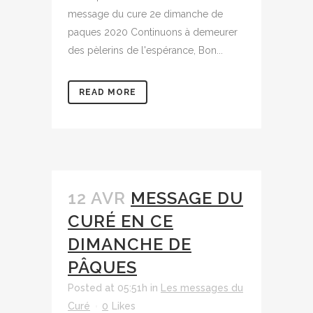
message du cure 2e dimanche de
paques 2020 Continuons à demeurer
des pèlerins de l'espérance, Bon...
READ MORE
12 AVR
MESSAGE DU
CURÉ EN CE
DIMANCHE DE
PÂQUES
Posted at 05:51h
in
Les messages du
Curé
0
Likes