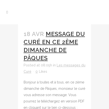
18 AVR
MESSAGE DU
CURÉ EN CE 2ÈME
DIMANCHE DE
PÂQUES
Posted at 08:05h
in
Les messages du
Curé
0
Likes
Bonjour à toutes et à tous, en ce 2ème
dimanche de Pâques, monsieur le curé
vous adresse son message. Vous
pourrez le téléchargez en version PDF
en cliquant sur le lien ci-dessous :