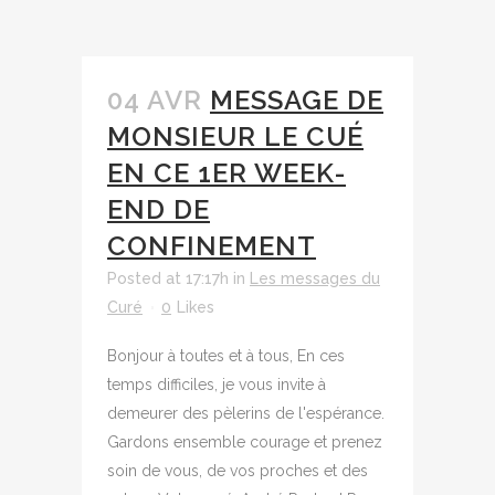
04 AVR
MESSAGE DE
MONSIEUR LE CUÉ
EN CE 1ER WEEK-
END DE
CONFINEMENT
Posted at 17:17h
in
Les messages du
Curé
0
Likes
Bonjour à toutes et à tous, En ces
temps difficiles, je vous invite à
demeurer des pèlerins de l'espérance.
Gardons ensemble courage et prenez
soin de vous, de vos proches et des