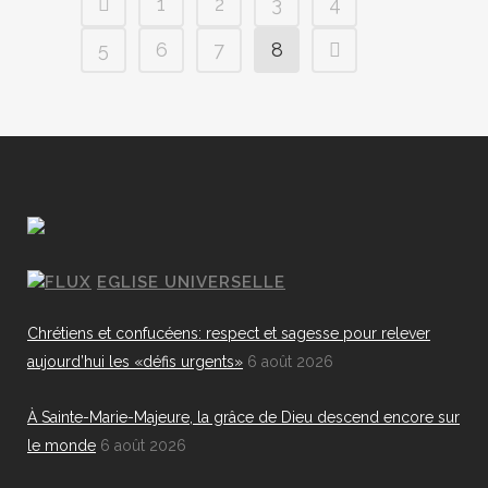
1
2
3
4
5
6
7
8
EGLISE UNIVERSELLE
Chrétiens et confucéens: respect et sagesse pour relever
aujourd’hui les «défis urgents»
6 août 2026
À Sainte-Marie-Majeure, la grâce de Dieu descend encore sur
le monde
6 août 2026