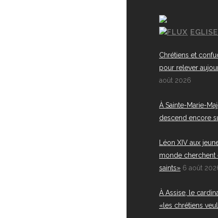
EGLIS
Chrétiens et confu
pour relever aujou
août 2026
À Sainte-Marie-Maj
descend encore s
Léon XIV aux jeune
monde cherchent 
saints»
6 août 202
À Assise, le cardin
«les chrétiens veul