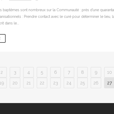
 baptêmes sont nombreux sur la Communauté : près d’une quarantai
nisationnels : Prendre contact avec le curé pour déterminer le lieu, la
it dans le...
E
2
3
4
5
6
7
8
9
10
19
20
21
22
23
24
25
26
27