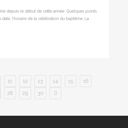
ne depuis le début de cette année. Quelques points
 date, l’horaire de la célébration du baptême. La
11
12
13
14
15
16
28
29
30