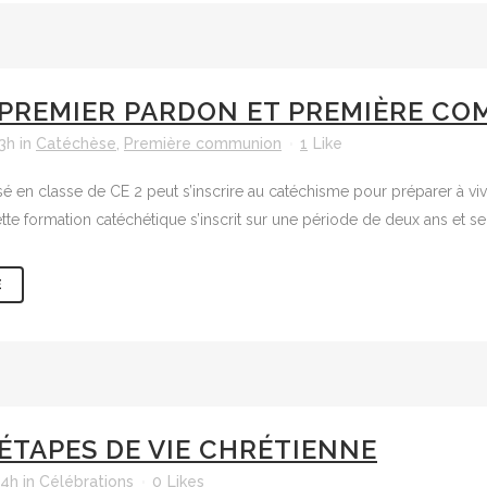
PREMIER PARDON ET PREMIÈRE C
3h
in
Catéchèse
,
Première communion
1
Like
isé en classe de CE 2 peut s’inscrire au catéchisme pour préparer à vi
Cette formation catéchétique s’inscrit sur une période de deux ans et s
E
ÉTAPES DE VIE CHRÉTIENNE
04h
in
Célébrations
0
Likes