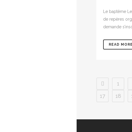
Le baptême Les
de repères orga
demande s’inscr
READ MOR
1
17
18