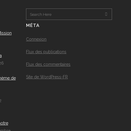
MÉTA
ission
Connexion
Flux des publications
a
26
Flux des commentaires
Site de WordPress-FR
thème de
2
notre
embre