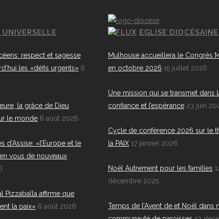
E UNIVERSELLE
EGLISE DIOCÉSAINE
céens: respect et sagesse
Mulhouse accueillera le Congrès M
rd’hui les «défis urgents»
6
en octobre 2026
15 juillet 2026
Une mission qui se transmet dans l
eure, la grâce de Dieu
confiance et l’espérance
23 juin 20
ur le monde
6 août 2026
Cycle de conférence 2026 sur le 
s d'Assise: «l’Europe et le
la PAIX
17 janvier 2026
en vous de nouveaux
Noël Autrement pour les familles
1
6
décembre 2025
al Pizzaballa affirme que
Temps de l’Avent de et Noël dans 
ent la paix»
6 août 2026
communauté de paroisses
12 déc