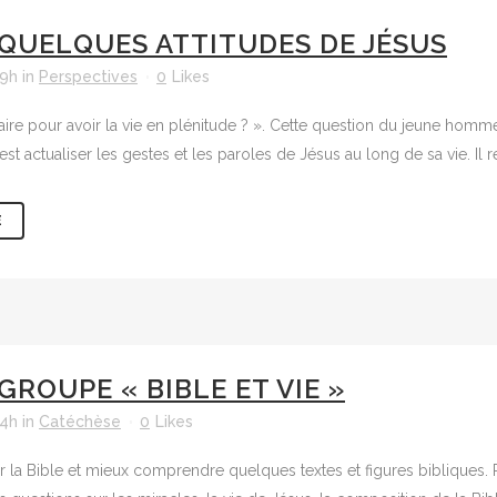
QUELQUES ATTITUDES DE JÉSUS
39h
in
Perspectives
0
Likes
aire pour avoir la vie en plénitude ? ». Cette question du jeune homme 
c’est actualiser les gestes et les paroles de Jésus au long de sa vie. 
E
GROUPE « BIBLE ET VIE »
24h
in
Catéchèse
0
Likes
r la Bible et mieux comprendre quelques textes et figures bibliques. Pe