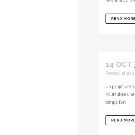
Répondre à des 
READ MOR
14 OCT
Posted at 21:
Un projet commu
Poursuivre une
temps fort...
READ MOR