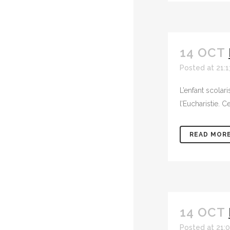
14 OCT
Posted at 21:1
L’enfant scolar
l’Eucharistie. 
READ MOR
14 OCT
Posted at 21: