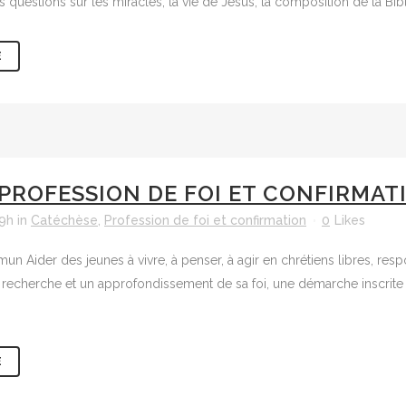
questions sur les miracles, la vie de Jésus, la composition de la Bible 
E
PROFESSION DE FOI ET CONFIRMAT
19h
in
Catéchèse
,
Profession de foi et confirmation
0
Likes
n Aider des jeunes à vivre, à penser, à agir en chrétiens libres, respo
 recherche et un approfondissement de sa foi, une démarche inscrite
E