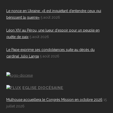
Le nonce en Ukraine: «Il est inquiétant d’entendre ceux qui
bénissent la guerre»
5 août 2026
Léon XIV au Pérou, une lueur d'espoir pour un peuple en
quête de paix
5 août 2026
Le Pape exprime ses condoléances suite au décès du
cardinal Júlio Langa
5 août 2026
EGLISE DIOCÉSAINE
Mulhouse accueillera le Congrès Mission en octobre 2026
15
juillet 2026