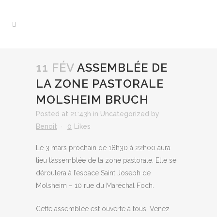
11 FÉV
ASSEMBLÉE DE
LA ZONE PASTORALE
MOLSHEIM BRUCH
Posted at 21:43h
in
Uncategorized
by
Benoit
0
Likes
Le 3 mars prochain de 18h30 à 22h00 aura
lieu l’assemblée de la zone pastorale. Elle se
déroulera à l’espace Saint Joseph de
Molsheim – 10 rue du Maréchal Foch.
Cette assemblée est ouverte à tous. Venez