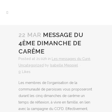
22 MAR
MESSAGE DU
4ÈME DIMANCHE DE
CARÊME
Posted at 21:02h
in
Les messages du Curé
,
Uncategorized
by
Isabelle Meppiel
0
Likes
Les membres de l’organisation de la
communauté de paroisses vous proposeront
durant les cinq dimanches de carême un
temps de réflexion, à vivre en famille, en lien
avec la campagne du CCFD. Effectivement,