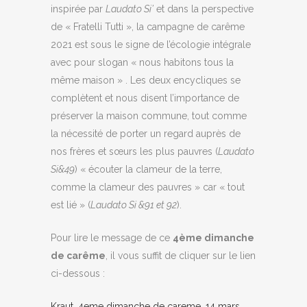
inspirée par
Laudato Si’
et dans la perspective
de « Fratelli Tutti », la campagne de carême
2021 est sous le signe de l’écologie intégrale
avec pour slogan « nous habitons tous la
même maison » . Les deux encycliques se
complètent et nous disent l’importance de
préserver la maison commune, tout comme
la nécessité de porter un regard auprès de
nos frères et sœurs les plus pauvres (
Laudato
Si&49
) « écouter la clameur de la terre,
comme la clameur des pauvres » car « tout
est lié » (
Laudato Si &91 et 92
).
Pour lire le message de ce
4ème dimanche
de carême
, il vous suffit de cliquer sur le lien
ci-dessous :
Kraut_4eme dimanche de careme_14 mars