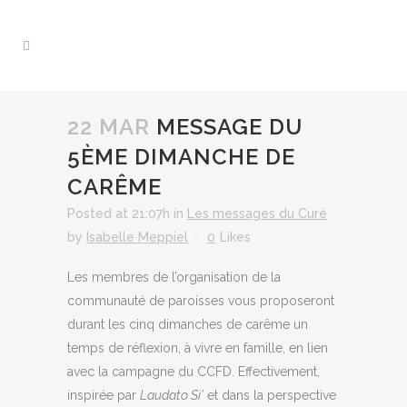
22 MAR
MESSAGE DU
5ÈME DIMANCHE DE
CARÊME
Posted at 21:07h
in
Les messages du Curé
by
Isabelle Meppiel
0
Likes
Les membres de l’organisation de la
communauté de paroisses vous proposeront
durant les cinq dimanches de carême un
temps de réflexion, à vivre en famille, en lien
avec la campagne du CCFD. Effectivement,
inspirée par
Laudato Si’
et dans la perspective