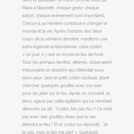
Dans le quotidien, le nôtre comme celui de
Marie à Nazareth, chaque geste, chaque
action, chaque événement sont importants.
Chacun à sa manière contribue à changer le
monde et la vie. Après l’histoire des deux
loups de la semaine dernière, méditons une
autre légende amérindienne, celle colibri.
« Un jour, il y eut un immense feu de forêt.
Tous les animaux terrifiés, atterrés, observaient
impuissants le désastre qui s’étendait sous
leurs yeux. Seul le petit colibri s’activait, allant
chercher quelques gouttes avec son bec
pour les jeter sur le feu. Après un moment, le
tatou, agacé par cette agitation qui lui semblait
dérisoire, lui dit : ‘Colibri, t’es pas fou ? Ce n’est
pas avec des gouttes d’eau que tu vas
éteindre le feu !’ Et le colibri lui répondit : ‘Je
le sais, mais je fais ma part’ ». Quelques