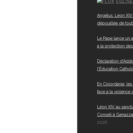
EGLIS
Angélus: Léon XIV 
dépouillée de tout
Le Pape lance un a
à la protection des 
Déclaration d'Add
l'Éducation Cathol
En Cisjordanie, les
face à la violence
Léon XIV au sanct
Conseil à Genazz
2026