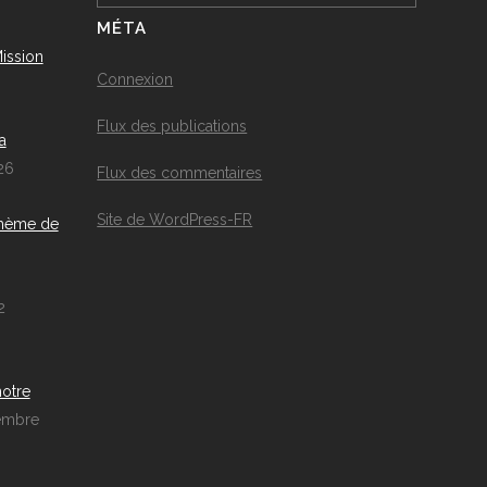
MÉTA
ission
Connexion
Flux des publications
a
26
Flux des commentaires
Site de WordPress-FR
thème de
2
notre
embre