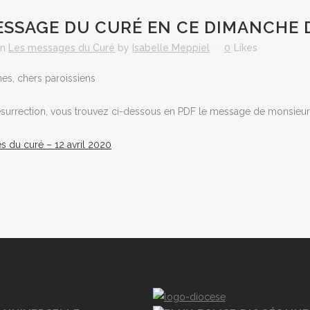
SSAGE DU CURÉ EN CE DIMANCHE 
in
Les messages du Curé
by
Isabelle Meppiel
0
Likes
es, chers paroissiens
ésurrection, vous trouvez ci-dessous en PDF le message de monsieur 
 du curé – 12 avril 2020