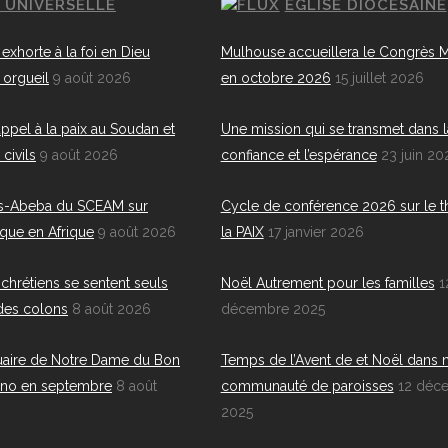
E UNIVERSELLE
EGLISE DIOCÉSAINE
exhorte à la foi en Dieu
Mulhouse accueillera le Congrès M
 orgueil
9 août 2026
en octobre 2026
15 juillet 2026
ppel à la paix au Soudan et
Une mission qui se transmet dans l
civils
9 août 2026
confiance et l’espérance
23 juin 20
is-Abeba du SCEAM sur
Cycle de conférence 2026 sur le 
ique en Afrique
9 août 2026
la PAIX
17 janvier 2026
 chrétiens se sentent seuls
Noël Autrement pour les familles
1
 des colons
8 août 2026
décembre 2025
uaire de Notre Dame du Bon
Temps de l’Avent de et Noël dans 
ano en septembre
8 août
communauté de paroisses
12 déc
2025