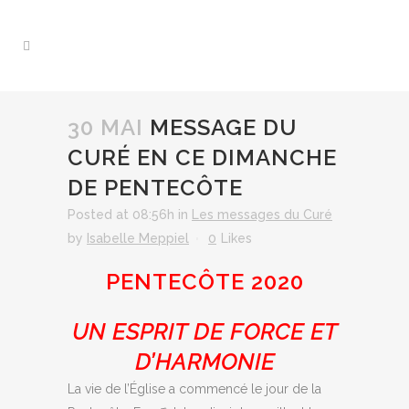
30 MAI
MESSAGE DU
CURÉ EN CE DIMANCHE
DE PENTECÔTE
Posted at 08:56h
in
Les messages du Curé
by
Isabelle Meppiel
0
Likes
PENTECÔTE 2020
UN ESPRIT DE FORCE ET
D’HARMONIE
La vie de l’Église a commencé le jour de la