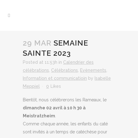
29 MAR
SEMAINE
SAINTE 2023
Posted at 11:53h
in
Calendrier des
célébrations
,
Célébrations
,
Evènements
,
Information et communicatioin
by
Isabelle
Meppiel
0
Likes
Bientôt, nous célèbrerons les Rameaux, le
dimanche 02 avril à 10 h 30 à
Meistratzheim
.
Comme chaque année, les enfants du caté
sont invités à un temps de catéchèse pour