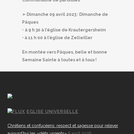
Communauté de paroisses
➢ Dimanche 09 avril 2023 : Dimanche de
Pâques
•
à 9 h 30 à l’église de Krautergersheim
• à 11 h 00 à l’église de Zellwiller
En montée vers Pâques, belle et bonne
Semaine Sainte à toutes et à tous !
EGLISE UNIVERSELLE
Chrétiens et confucéens: respect et sagesse pour relever
aujourd’hui les «défis urgents»
6 août 2026