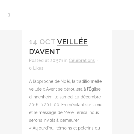
14 OCT
VEILLÉE
D’AVENT
Posted at 20:57h
in
Célébrations
0
Likes
À l’approche de Noël, la traditionnelle
veillée d’Avent se déroulera à l’Église
d’Innenheim, le samedi 10 décembre
2016, à 20 h 00. En méditant sur la vie
et le message de Mère Teresa, nous
serons invités à demeurer
« Aujourd’hui, témoins et pèlerins du