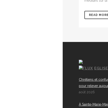
méditant sur la
READ MOR
EGLIS
Chrétiens et confu
pour relever aujou
août 2026
À Sainte-Marie-Maj