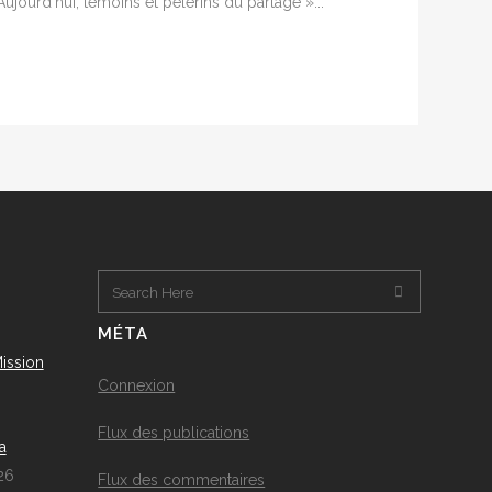
jourd’hui, témoins et pèlerins du partage »...
MÉTA
ission
Connexion
Flux des publications
a
26
Flux des commentaires