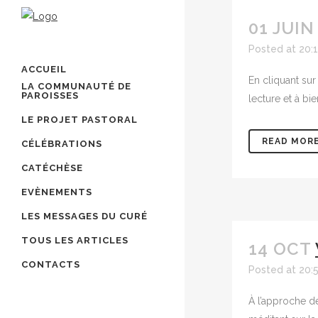
01 JUIN
Posted at 20:
ACCUEIL
En cliquant su
LA COMMUNAUTÉ DE
PAROISSES
lecture et à bi
LE PROJET PASTORAL
READ MOR
CÉLÉBRATIONS
CATÉCHÈSE
EVÈNEMENTS
LES MESSAGES DU CURÉ
TOUS LES ARTICLES
14 OCT
CONTACTS
Posted at 20:
À l’approche de