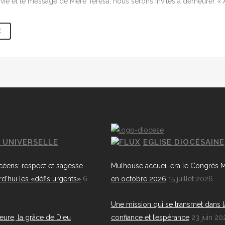
 vie et le message de Mère Teresa, nous serons invités à demeurer « Au
E
E UNIVERSELLE
EGLISE DIOCÉSAINE
céens: respect et sagesse
Mulhouse accueillera le Congrès M
rd’hui les «défis urgents»
6
en octobre 2026
15 juillet 2026
Une mission qui se transmet dans l
eure, la grâce de Dieu
confiance et l’espérance
23 juin 20