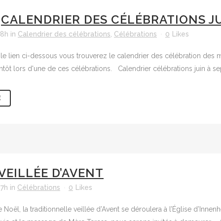
CALENDRIER DES CÉLÉBRATIONS JU
18h
in
Calendrier des célébrations
,
Célébrations
0
Likes
r le lien ci-dessous vous trouverez le calendrier des célébration des
entôt lors d'une de ces célébrations. Calendrier célébrations juin à s
E
VEILLÉE D’AVENT
57h
in
Célébrations
0
Likes
 Noël, la traditionnelle veillée d’Avent se déroulera à l’Église d’Inn