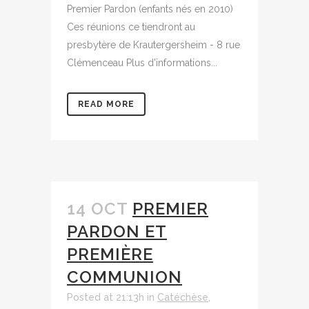
Premier Pardon (enfants nés en 2010)
Ces réunions ce tiendront au
presbytère de Krautergersheim - 8 rue
Clémenceau Plus d'informations...
READ MORE
14 OCT
PREMIER
PARDON ET
PREMIÈRE
COMMUNION
Posted at 21:13h
in
Catéchèse
,