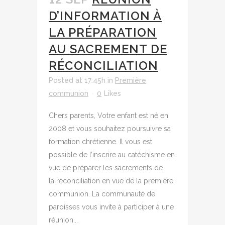
D’INFORMATION À
LA PRÉPARATION
AU SACREMENT DE
RÉCONCILIATION
Posted at 17:45h
in
Première
communion
0
Likes
Chers parents, Votre enfant est né en
2008 et vous souhaitez poursuivre sa
formation chrétienne. Il vous est
possible de l’inscrire au catéchisme en
vue de préparer les sacrements de
la réconciliation en vue de la première
communion. La communauté de
paroisses vous invite à participer à une
réunion...