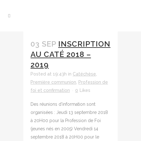
03 SEP
INSCRIPTION
AU CATÉ 2018 –
2019
Posted at 19:43h
in
Catéchèse
,
Première communion
,
Profession de
foi et confirmation
0
Likes
Des réunions d'information sont
organisées : Jeudi 13 septembre 2018
à 20H00 pour la Profession de Foi
(jeunes nés en 2005) Vendredi 14
septembre 2018 à 20H00 pour le