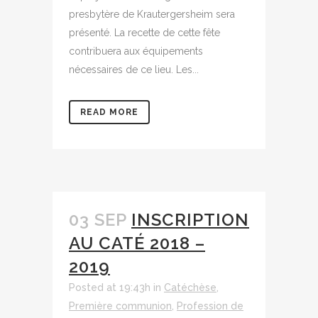
presbytère de Krautergersheim sera
présenté. La recette de cette fête
contribuera aux équipements
nécessaires de ce lieu. Les...
READ MORE
03 SEP
INSCRIPTION
AU CATÉ 2018 –
2019
Posted at 19:43h
in
Catéchèse
,
Première communion
,
Profession de