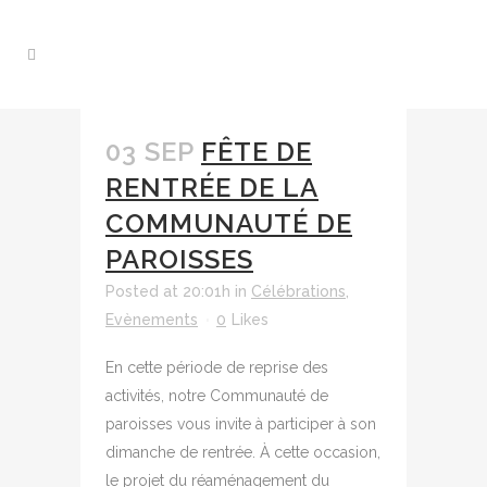
03 SEP
FÊTE DE
RENTRÉE DE LA
COMMUNAUTÉ DE
PAROISSES
Posted at 20:01h
in
Célébrations
,
Evènements
0
Likes
En cette période de reprise des
activités, notre Communauté de
paroisses vous invite à participer à son
dimanche de rentrée. À cette occasion,
le projet du réaménagement du